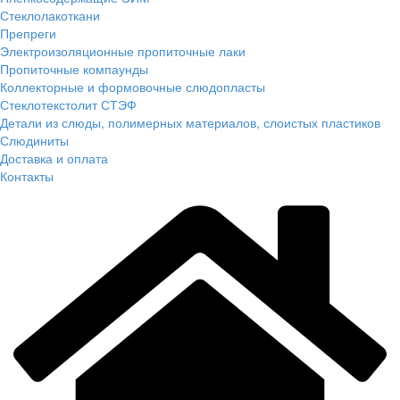
Стеклолакоткани
Препреги
Электроизоляционные пропиточные лаки
Пропиточные компаунды
Коллекторные и формовочные слюдопласты
Стеклотекстолит СТЭФ
Детали из слюды, полимерных материалов, слоистых пластиков
Слюдиниты
Доставка и оплата
Контакты